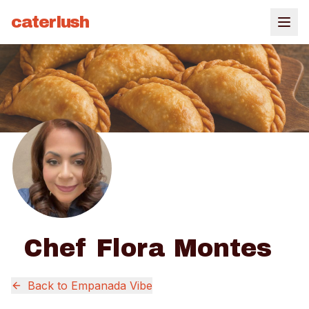
caterlush
Chef Flora Montes
Back to
Empanada Vibe